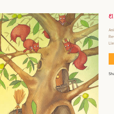
E
Ani
Rev
Lle
Sh