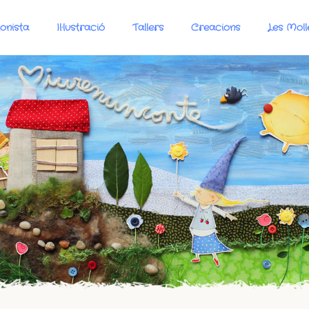
onista
Il·lustració
Tallers
Creacions
Les Moll