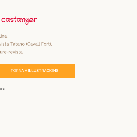
l castanyer
lina.
ista Tatano (Cavall Fort).
ure-revista
TORNA A IL·LUSTRACIONS
are