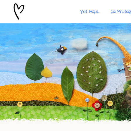
Vet Aquí…
La Protag