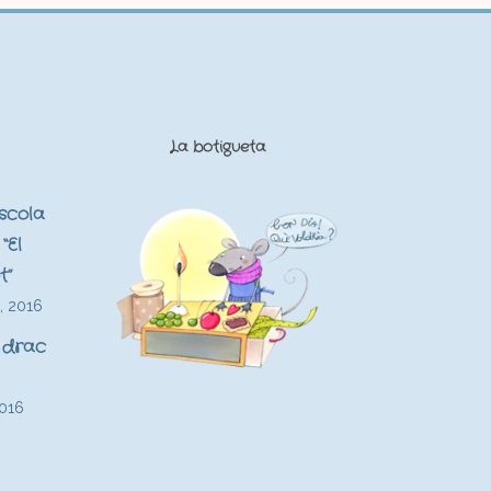
La botigueta
Escola
“El
t”
, 2016
 drac
2016