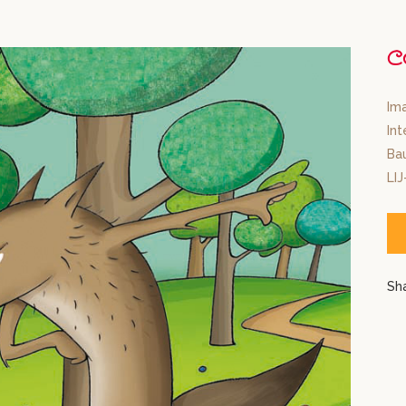
C
Ima
Int
Bau
LIJ
Sh