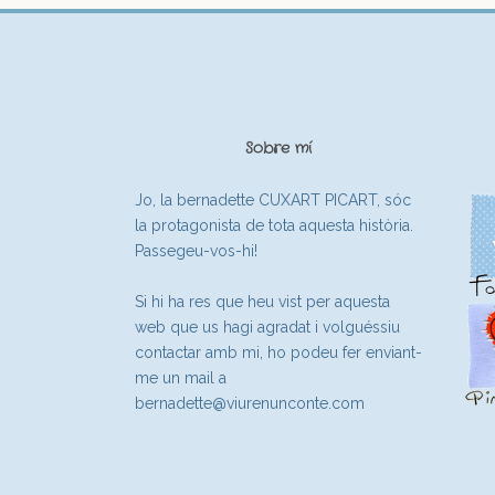
Sobre mí
Jo, la bernadette CUXART PICART, sóc
la protagonista de tota aquesta història.
Passegeu-vos-hi!
Si hi ha res que heu vist per aquesta
web que us hagi agradat i volguéssiu
contactar amb mi, ho podeu fer enviant-
me un mail a
bernadette@viurenunconte.com