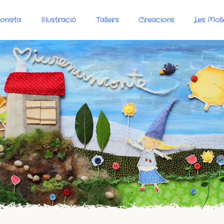
onista
Il·lustració
Tallers
Creacions
Les Moll