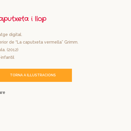
aputxeta i llop
tge digital.
erior de “La caputxeta vermella” Grimm.
la. (2012)
-infantil
TORNA A IL·LUSTRACIONS
are