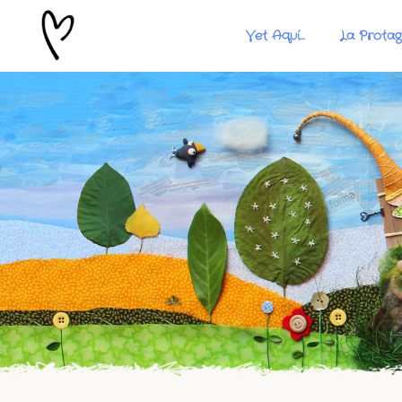
Vet Aquí…
La Protag