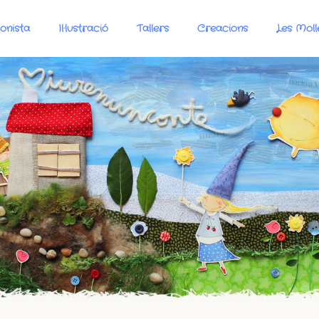
onista
Il·lustració
Tallers
Creacions
Les Moll