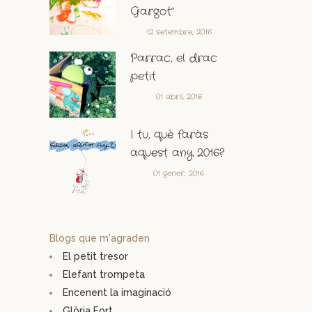
Gargot”
12 setembre, 2016
Parrac, el drac
petit
01 abril, 2016
I tu, què faràs
aquest any 2016?
01 gener, 2016
Blogs que m'agraden
El petit tresor
Elefant trompeta
Encenent la imaginació
Glòria Fort