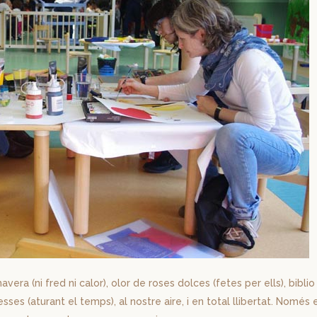
mavera (ni fred ni calor), olor de roses dolces (fetes per ells), biblio
sses (aturant el temps), al nostre aire, i en total llibertat. Només 