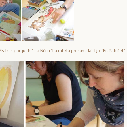
Els tres porquets”. La Núria “La rateta presumida”. I jo, “En Patufet”.