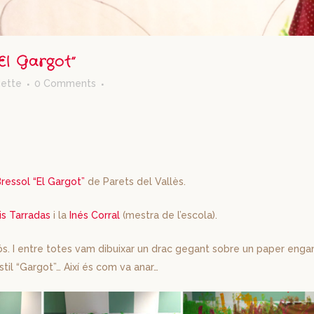
“El Gargot”
ette
0 Comments
Bressol “El Gargot”
de Parets del Vallès.
is Tarradas
i la
Inés Corral
(mestra de l’escola).
ós. I entre totes vam dibuixar un drac gegant sobre un paper enga
’estil “Gargot”… Així és com va anar…