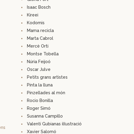
Isaac Bosch
Kireei
Kodomis
Mama recicla
Marta Cabrol
Mercè Orti
Montse Tobella
Núria Feijoó
Oscar Julve
Petits grans artistes
Pinta la lluna
Pinzellades al món
Rocio Bonilla
Roger Simó
Susanna Campillo
Valentí Gubianas il·lustració
ens
Xavier Salomó