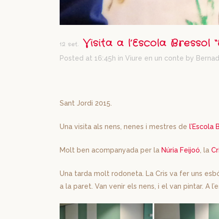
Visita a l’Escola Bressol 
12 set.
Posted at 16:45h
in
Viure en un conte
by
Bernad
Sant Jordi 2015.
Una visita als nens, nenes i mestres de
l’Escola 
Molt ben acompanyada per la
Núria Feijoó
, la
Cr
Una tarda molt rodoneta. La Cris va fer uns esb
a la paret. Van venir els nens, i el van pintar. A l