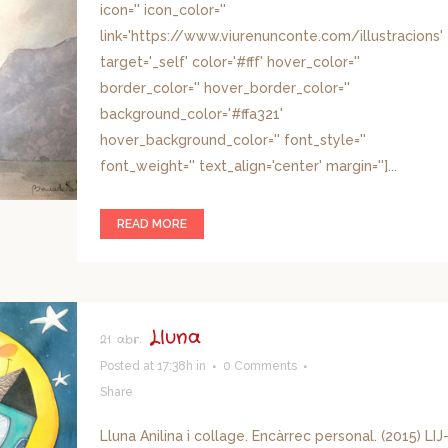
icon='' icon_color=''
link='https://www.viurenunconte.com/illustracions'
target='_self' color='#fff' hover_color=''
border_color='' hover_border_color=''
background_color='#ffa321'
hover_background_color='' font_style=''
font_weight='' text_align='center' margin='']...
READ MORE
Lluna
21 abr.
Posted at 17:38h
in
0 Comments
Share
Lluna Anilina i collage. Encàrrec personal. (2015) LIJ