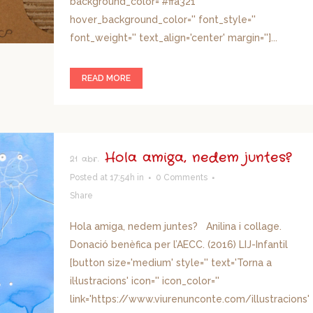
background_color='#ffa321'
hover_background_color='' font_style=''
font_weight='' text_align='center' margin='']...
READ MORE
Hola amiga, nedem juntes?
21 abr.
Posted at 17:54h
in
0 Comments
Share
Hola amiga, nedem juntes? Anilina i collage.
Donació benèfica per l’AECC. (2016) LIJ-Infantil
[button size='medium' style='' text='Torna a
il·lustracions' icon='' icon_color=''
link='https://www.viurenunconte.com/illustracions'