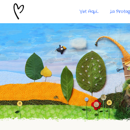
Vet Aquí…
La Protag