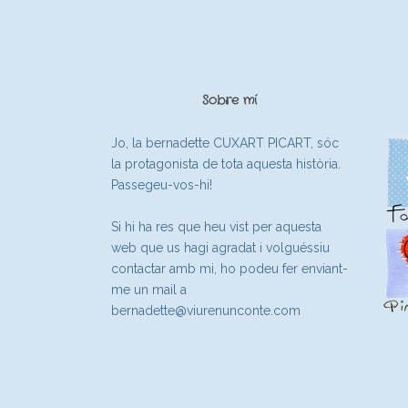
Sobre mí
Jo, la bernadette CUXART PICART, sóc
la protagonista de tota aquesta història.
Passegeu-vos-hi!
Si hi ha res que heu vist per aquesta
web que us hagi agradat i volguéssiu
contactar amb mi, ho podeu fer enviant-
me un mail a
bernadette@viurenunconte.com