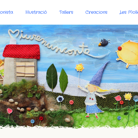
onista
Il·lustració
Tallers
Creacions
Les Moll