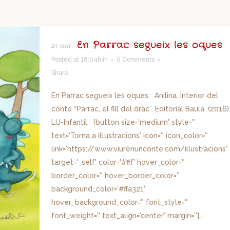
En Parrac segueix les oques
21 abr.
Posted at 18:04h
in
0 Comments
Share
En Parrac segueix les oques Anilina. Interior del
conte “Parrac, el fill del drac”. Editorial Baula. (2016)
LIJ-Infantil [button size='medium' style=''
text='Torna a il·lustracions' icon='' icon_color=''
link='https://www.viurenunconte.com/illustracions'
target='_self' color='#fff' hover_color=''
border_color='' hover_border_color=''
background_color='#ffa321'
hover_background_color='' font_style=''
font_weight='' text_align='center' margin='']...