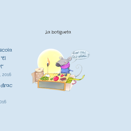
La botigueta
Escola
“El
t”
, 2016
 drac
2016