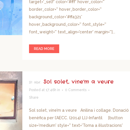
target='_self' color='#fff' hover_color=''
border_color='' hover_border_color=''
background_color='#ffa321'
hover_background_color='' font_style=''
font_weight='' text_align='center' margin='']...
READ MORE
Sol solet, vine’m a veure
21 abr.
Posted at 17:46h
in
0 Comments
Share
Sol solet, vine’m a veure Anilina i collage. Donació
benèfica per l’AECC. (2014) LIJ-Infantil [button
size='medium' style='' text='Torna a il·lustracions'