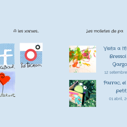
A les xarxes…
Les molletes de pa
Visita a l’
Bressol 
Gargo
12 setembre
Parrac, el
petit
01 abril, 