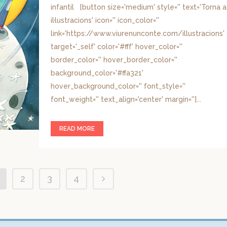
infantil [button size='medium' style='' text='Torna a
il·lustracions' icon='' icon_color=''
link='https://www.viurenunconte.com/illustracions'
target='_self' color='#fff' hover_color=''
border_color='' hover_border_color=''
background_color='#ffa321'
hover_background_color='' font_style=''
font_weight='' text_align='center' margin='']...
READ MORE
2
3
4