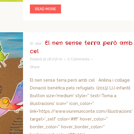
READ MORE
El nen sense terra però amb
21 abr.
cel
Posted at 18:01h
in
0 Comments
Share
El nen sense terra però amb cel Anilina i collage.
Donació benèfica pels refugiats. (2015) LIJ-infantil
[button size='medium' style='' text='Torna a
il·lustracions' icon='' icon_color=''
link='https://www.viurenunconte.com/illustracions'
target='_self' color='#fff' hover_color=''
border_color='' hover_border_color=''