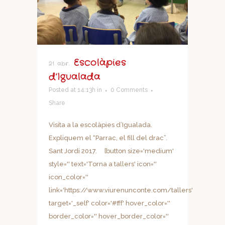
Escolàpies
21 abr.
d’Igualada
Posted at 14:13h
in
0 Comments
Share
Visita a la escolàpies d’Igualada.
Expliquem el “Parrac, el fill del drac”.
Sant Jordi 2017. [button size='medium'
style='' text='Torna a tallers' icon=''
icon_color=''
link='https://www.viurenunconte.com/tallers'
target='_self' color='#fff' hover_color=''
border_color='' hover_border_color=''