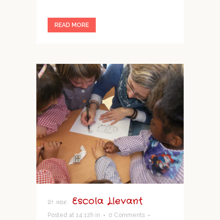
READ MORE
Escola Llevant
21 abr.
Posted at 14:12h
in
0 Comments