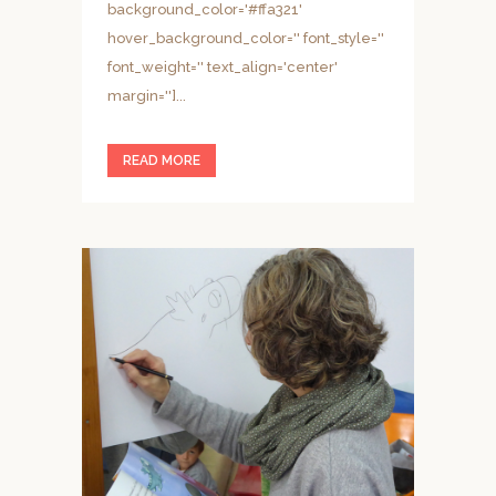
background_color='#ffa321'
hover_background_color='' font_style=''
font_weight='' text_align='center'
margin='']...
READ MORE