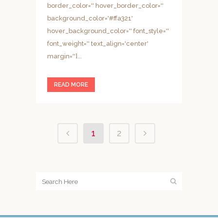
border_color='' hover_border_color=''
background_color='#ffa321'
hover_background_color='' font_style=''
font_weight='' text_align='center'
margin='']...
READ MORE
1
2