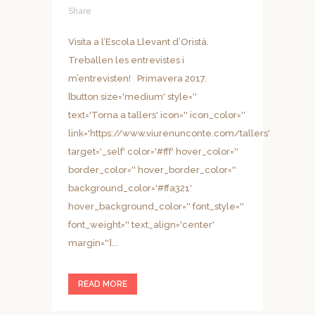
Share
Visita a l’Escola Llevant d’Oristà.
Treballen les entrevistes i
m’entrevisten! Primavera 2017.
[button size='medium' style=''
text='Torna a tallers' icon='' icon_color=''
link='https://www.viurenunconte.com/tallers'
target='_self' color='#fff' hover_color=''
border_color='' hover_border_color=''
background_color='#ffa321'
hover_background_color='' font_style=''
font_weight='' text_align='center'
margin='']...
READ MORE