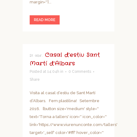
margin='']...
READ MORE
Casal d’estiu Sant
21 abr.
Martí d’Albars
Posted at 14:04h
in
0 Comments
Share
Visita al casal d’estiu de Sant Martí
d’Albars. Fem plastilina! Setembre
2016. [button size='medium' style=''
text='Torna a tallers' icon='' icon_color=''
link='https://www.viurenunconte.com/tallers'
target='_self' color='#fff' hover_color=''