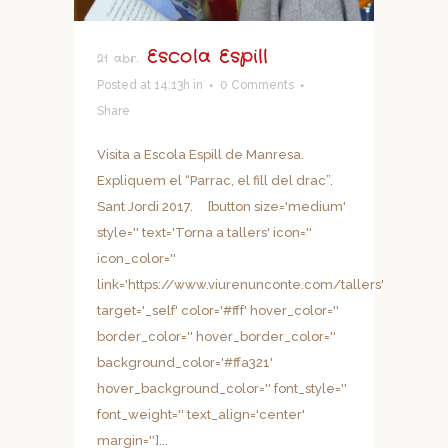
Escola Espill
21 abr.
Posted at 14:13h
in
0 Comments
Share
Visita a Escola Espill de Manresa.
Expliquem el “Parrac, el fill del drac”.
Sant Jordi 2017. [button size='medium'
style='' text='Torna a tallers' icon=''
icon_color=''
link='https://www.viurenunconte.com/tallers'
target='_self' color='#fff' hover_color=''
border_color='' hover_border_color=''
background_color='#ffa321'
hover_background_color='' font_style=''
font_weight='' text_align='center'
margin='']...