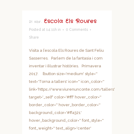
Escola Els Roures
21 abr.
Posted at 14:11h
in
0 Comments
Share
Visita a l’escola Els Roures de Sant Feliu
Sasserres. Parlem de la fantasia i com
inventar i il·lustrar històries. Primavera
2017. [button size='medium' style=''
text='Torna a tallers' icon='' icon_color=''
link='https://www.viurenunconte.com/tallers'
target='_self' color='#fff' hover_color=''
border_color='' hover_border_color=''
background_color='#ffa321'
hover_background_color='' font_style=''
font_weight='' text_align='center'