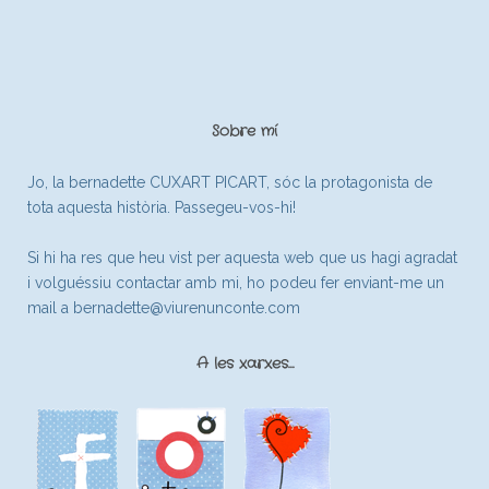
Sobre mí
Jo, la bernadette CUXART PICART, sóc la protagonista de
tota aquesta història. Passegeu-vos-hi!
Si hi ha res que heu vist per aquesta web que us hagi agradat
i volguéssiu contactar amb mi, ho podeu fer enviant-me un
mail a
bernadette@viurenunconte.com
A les xarxes…