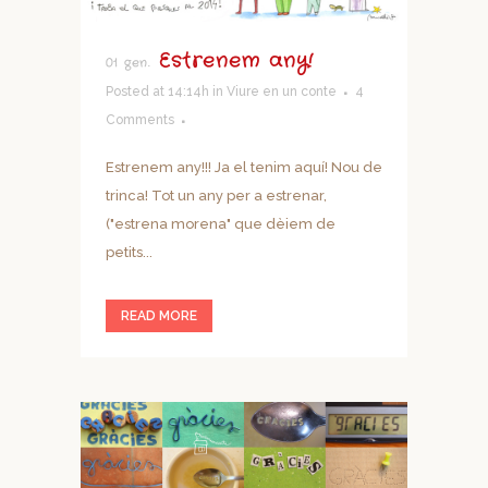
Estrenem any!
01 gen.
Posted at 14:14h
in
Viure en un conte
4
Comments
Estrenem any!!! Ja el tenim aquí! Nou de
trinca! Tot un any per a estrenar,
("estrena morena" que dèiem de
petits...
READ MORE