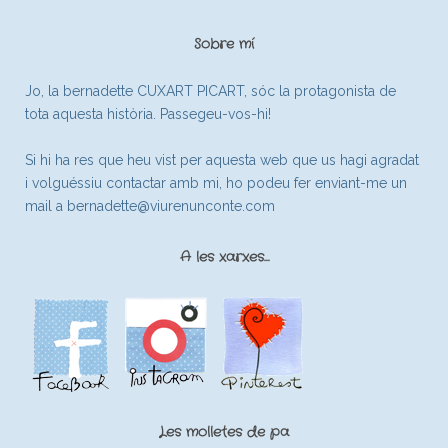
Sobre mí
Jo, la bernadette CUXART PICART, sóc la protagonista de
tota aquesta història. Passegeu-vos-hi!
Si hi ha res que heu vist per aquesta web que us hagi agradat
i volguéssiu contactar amb mi, ho podeu fer enviant-me un
mail a
bernadette@viurenunconte.com
A les xarxes…
Les molletes de pa