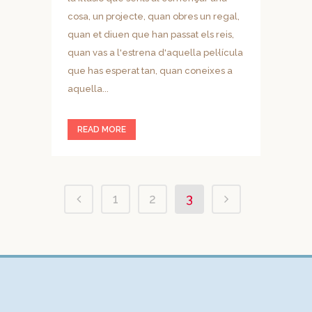
cosa, un projecte, quan obres un regal,
quan et diuen que han passat els reis,
quan vas a l'estrena d'aquella pel·lícula
que has esperat tan, quan coneixes a
aquella...
READ MORE
1
2
3