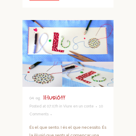
Il·lusió!!!
04 ag.
Posted at 07:07h
in
Viure en un conte
10
Comments
És el que sento. I és el que necessito. És
la il·lusió que sents al començar una