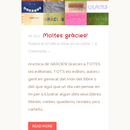
Moltes gràcies!
14 oct.
Posted at 07:06h
in
Viure en un conte
6
Comments
Ara toca dir GRÀCIES! Gràcies a TOTES
les editorials, TOTS els editors, autors i
gent en general del món del llibre o
del que sigui que un dia van pensar en
mi per a il.lustrar algun dels seus llibres,
llibrets, contes, quaderns, revistes, jocs,
cartells,...
READ MORE