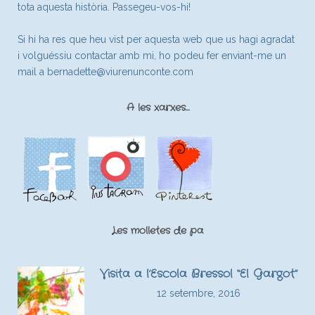
tota aquesta història. Passegeu-vos-hi!
Si hi ha res que heu vist per aquesta web que us hagi agradat
i volguéssiu contactar amb mi, ho podeu fer enviant-me un
mail a
bernadette@viurenunconte.com
A les xarxes…
Les molletes de pa
Visita a l’Escola Bressol “El Gargot”
12 setembre, 2016