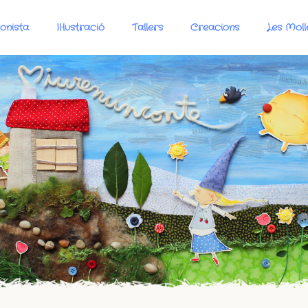
onista
Il·lustració
Tallers
Creacions
Les Moll