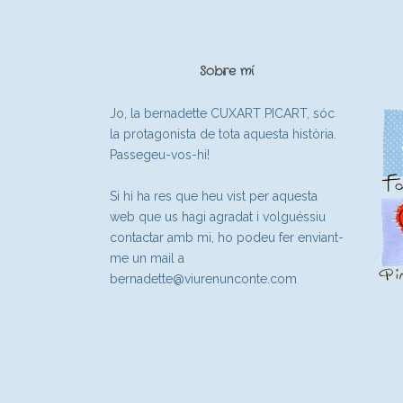
Sobre mí
Jo, la bernadette CUXART PICART, sóc
la protagonista de tota aquesta història.
Passegeu-vos-hi!
Si hi ha res que heu vist per aquesta
web que us hagi agradat i volguéssiu
contactar amb mi, ho podeu fer enviant-
me un mail a
bernadette@viurenunconte.com