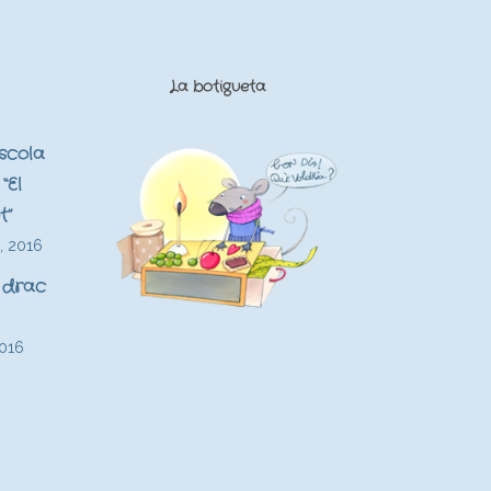
La botigueta
Escola
“El
t”
, 2016
 drac
2016