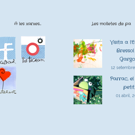
A les xarxes…
Les molletes de pa
Visita a l’
Bressol 
Gargo
12 setembre
Parrac, el
petit
01 abril, 