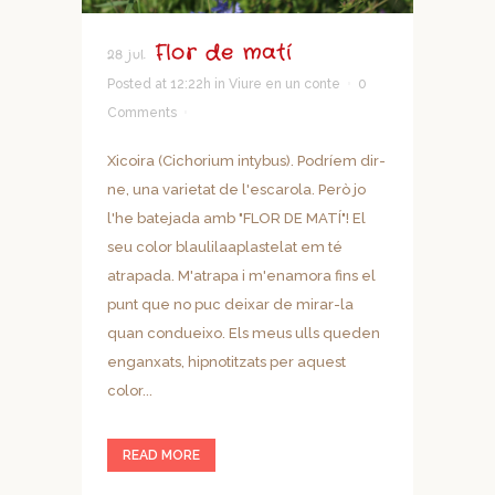
Flor de matí
28 jul.
Posted at 12:22h
in
Viure en un conte
0
Comments
Xicoira (Cichorium intybus). Podríem dir-
ne, una varietat de l'escarola. Però jo
l'he batejada amb "FLOR DE MATÍ"! El
seu color blaulilaaplastelat em té
atrapada. M'atrapa i m'enamora fins el
punt que no puc deixar de mirar-la
quan condueixo. Els meus ulls queden
enganxats, hipnotitzats per aquest
color...
READ MORE