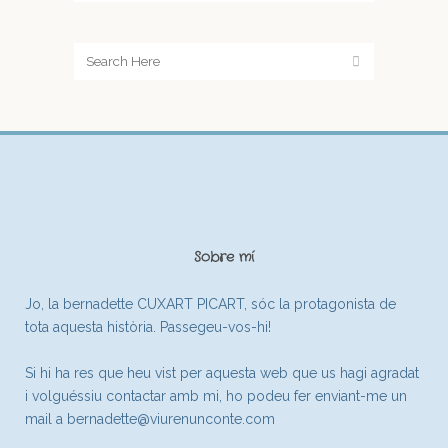
Sobre mí
Jo, la bernadette CUXART PICART, sóc la protagonista de
tota aquesta història. Passegeu-vos-hi!
Si hi ha res que heu vist per aquesta web que us hagi agradat
i volguéssiu contactar amb mi, ho podeu fer enviant-me un
mail a
bernadette@viurenunconte.com