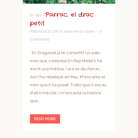
Parrac, el drac
01 abr.
petit
Posted at 21:27h
in
Viure en un conte
0
Comments
En Dragonet ja té conte!!!!!!! I jo estic
més que contenta! En Pep Molist li ha
escrit una història. I ara es diu Parrac.
Així l'ha rebatejat en Pep. M'encanta el
nom que li ha posat! Trobo que li escau
d'allò més bé. I m'encanta la història
que...
READ MORE