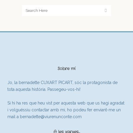
Sobre mí
Jo, la bernadette CUXART PICART, sóc la protagonista de
tota aquesta història. Passegeu-vos-hi!
Si hi ha res que heu vist per aquesta web que us hagi agradat
i volguéssiu contactar amb mi, ho podeu fer enviant-me un
mail a
bernadette@viurenunconte.com
A les xarxes…