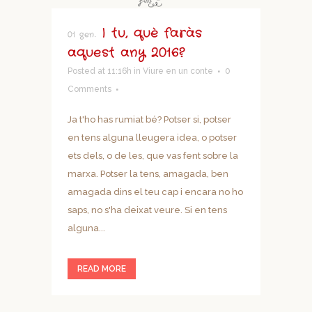
I tu, què faràs
01 gen.
aquest any 2016?
Posted at 11:16h
in
Viure en un conte
0
Comments
Ja t'ho has rumiat bé? Potser si, potser
en tens alguna lleugera idea, o potser
ets dels, o de les, que vas fent sobre la
marxa. Potser la tens, amagada, ben
amagada dins el teu cap i encara no ho
saps, no s'ha deixat veure. Si en tens
alguna...
READ MORE