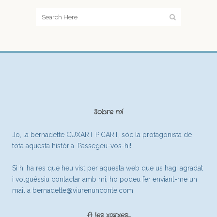
Sobre mí
Jo, la bernadette CUXART PICART, sóc la protagonista de
tota aquesta història. Passegeu-vos-hi!
Si hi ha res que heu vist per aquesta web que us hagi agradat
i volguéssiu contactar amb mi, ho podeu fer enviant-me un
mail a
bernadette@viurenunconte.com
A les xarxes…