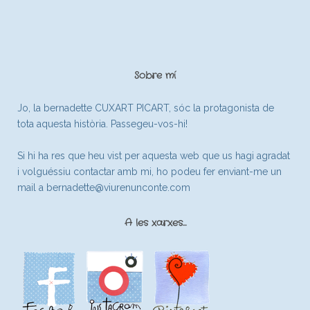
Sobre mí
Jo, la bernadette CUXART PICART, sóc la protagonista de
tota aquesta història. Passegeu-vos-hi!
Si hi ha res que heu vist per aquesta web que us hagi agradat
i volguéssiu contactar amb mi, ho podeu fer enviant-me un
mail a
bernadette@viurenunconte.com
A les xarxes…