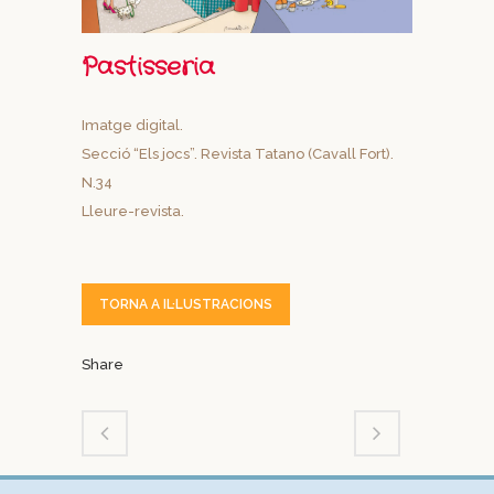
Pastisseria
Imatge digital.
Secció “Els jocs”. Revista Tatano (Cavall Fort).
N.34
Lleure-revista.
TORNA A IL·LUSTRACIONS
Share