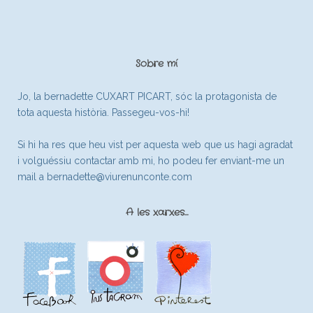
Sobre mí
Jo, la bernadette CUXART PICART, sóc la protagonista de
tota aquesta història. Passegeu-vos-hi!
Si hi ha res que heu vist per aquesta web que us hagi agradat
i volguéssiu contactar amb mi, ho podeu fer enviant-me un
mail a
bernadette@viurenunconte.com
A les xarxes…