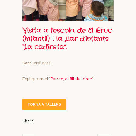
Visita a l’escola de El Bruc
(infantil) i la Llar d’infants
“La cadireta”.
Sant Jordi 2016.
Expliquem el “
Parrac, el fill del drac
”.
TORNA A TALLERS
Share