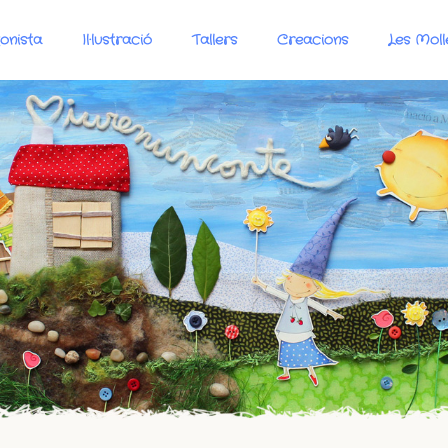
onista
Il·lustració
Tallers
Creacions
Les Moll