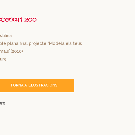
scenari zoo
stilina.
le plana final projecte “Modela els teus
imals”(2010)
ure.
TORNA A IL·LUSTRACIONS
are