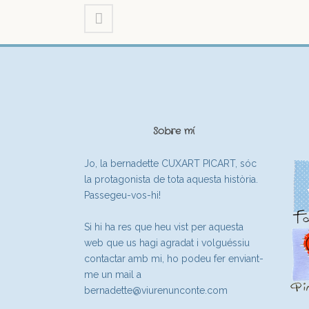
Sobre mí
Jo, la bernadette CUXART PICART, sóc
la protagonista de tota aquesta història.
Passegeu-vos-hi!
Si hi ha res que heu vist per aquesta
web que us hagi agradat i volguéssiu
contactar amb mi, ho podeu fer enviant-
me un mail a
bernadette@viurenunconte.com