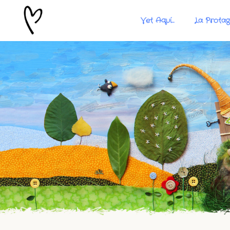
Vet Aquí…
La Protag