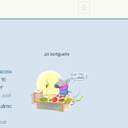
La botigueta
Escola
“El
t”
, 2016
 drac
2016