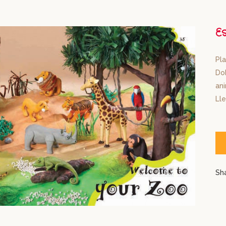
E
Pla
Dob
an
Lle
Sh