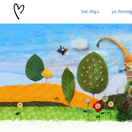
Vet Aquí…
La Protag