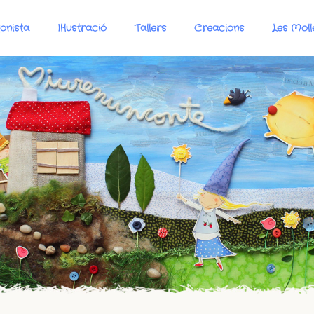
onista
Il·lustració
Tallers
Creacions
Les Moll