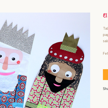
E
Tal
pap
sal
Fet
Sh