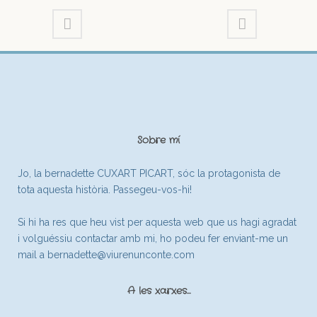
Sobre mí
Jo, la bernadette CUXART PICART, sóc la protagonista de
tota aquesta història. Passegeu-vos-hi!
Si hi ha res que heu vist per aquesta web que us hagi agradat
i volguéssiu contactar amb mi, ho podeu fer enviant-me un
mail a
bernadette@viurenunconte.com
A les xarxes…