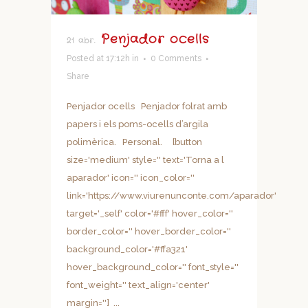
Penjador ocells
21 abr.
Posted at 17:12h
in
0 Comments
Share
Penjador ocells Penjador folrat amb
papers i els poms-ocells d’argila
polimèrica. Personal. [button
size='medium' style='' text='Torna a l
aparador' icon='' icon_color=''
link='https://www.viurenunconte.com/aparador'
target='_self' color='#fff' hover_color=''
border_color='' hover_border_color=''
background_color='#ffa321'
hover_background_color='' font_style=''
font_weight='' text_align='center'
margin=''] ...