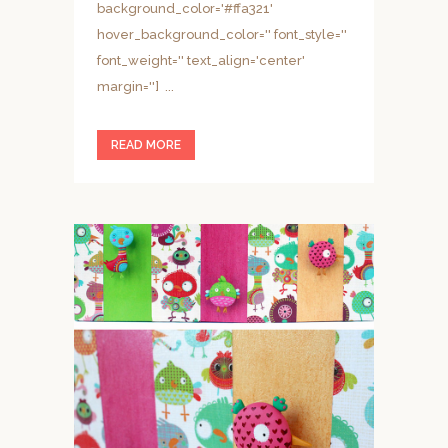
background_color='#ffa321'
hover_background_color='' font_style=''
font_weight='' text_align='center'
margin=''] ...
READ MORE