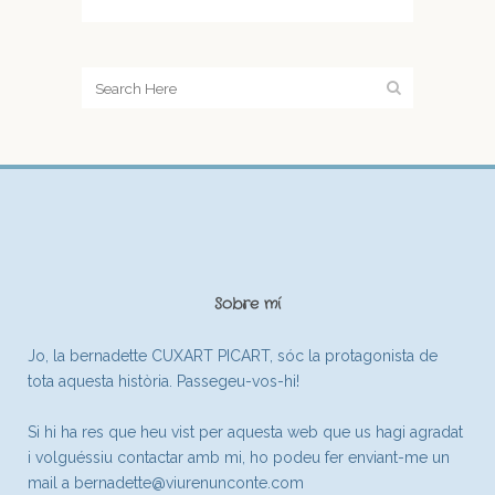
Sobre mí
Jo, la bernadette CUXART PICART, sóc la protagonista de
tota aquesta història. Passegeu-vos-hi!
Si hi ha res que heu vist per aquesta web que us hagi agradat
i volguéssiu contactar amb mi, ho podeu fer enviant-me un
mail a
bernadette@viurenunconte.com