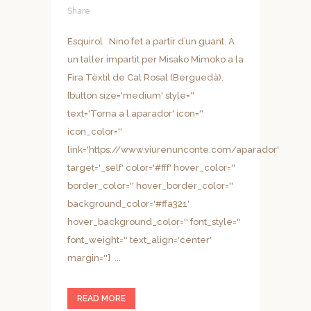
Share
Esquirol Nino fet a partir d’un guant. A
un taller impartit per Misako Mimoko a la
Fira Tèxtil de Cal Rosal (Berguedà).
[button size='medium' style=''
text='Torna a l aparador' icon=''
icon_color=''
link='https://www.viurenunconte.com/aparador'
target='_self' color='#fff' hover_color=''
border_color='' hover_border_color=''
background_color='#ffa321'
hover_background_color='' font_style=''
font_weight='' text_align='center'
margin=''] ...
READ MORE