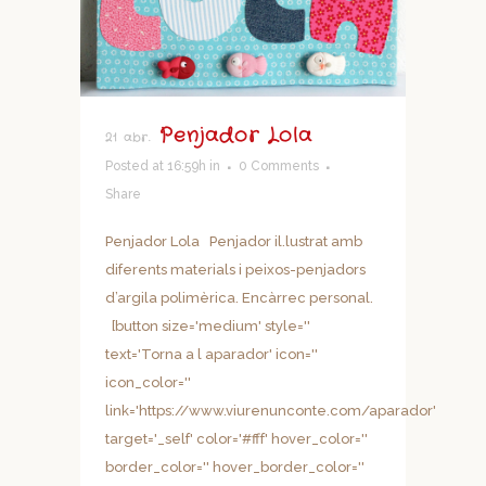
Penjador Lola
21 abr.
Posted at 16:59h
in
0 Comments
Share
Penjador Lola Penjador il.lustrat amb
diferents materials i peixos-penjadors
d’argila polimèrica. Encàrrec personal.
[button size='medium' style=''
text='Torna a l aparador' icon=''
icon_color=''
link='https://www.viurenunconte.com/aparador'
target='_self' color='#fff' hover_color=''
border_color='' hover_border_color=''