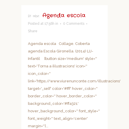
Agenda escola
21 abr.
Posted at 17:56h
in
0 Comments
Share
Agenda escola Collage. Coberta
agenda Escola Gironella. (2014) LIJ-
Infantil [button size='medium' style=''
text='Torna a il·lustracions' icon=''
icon_color=''
link='https://www.viurenunconte.com/illustracions'
target='_self' color='#fff' hover_color=''
border_color='' hover_border_color=''
background_color='#ffa321'
hover_background_color='' font_style=''
font_weight='' text_align='center'
margin='']...