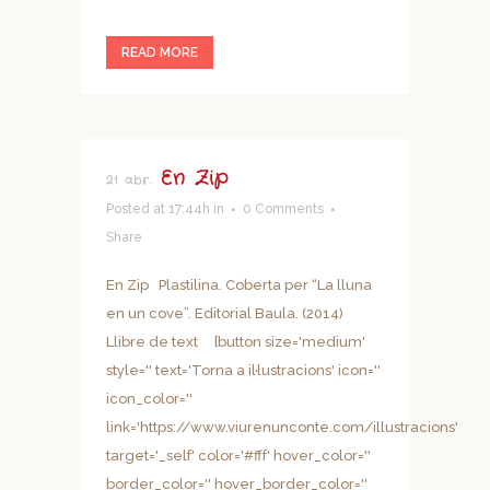
READ MORE
En Zip
21 abr.
Posted at 17:44h
in
0 Comments
Share
En Zip Plastilina. Coberta per “La lluna
en un cove”. Editorial Baula. (2014)
Llibre de text [button size='medium'
style='' text='Torna a il·lustracions' icon=''
icon_color=''
link='https://www.viurenunconte.com/illustracions'
target='_self' color='#fff' hover_color=''
border_color='' hover_border_color=''