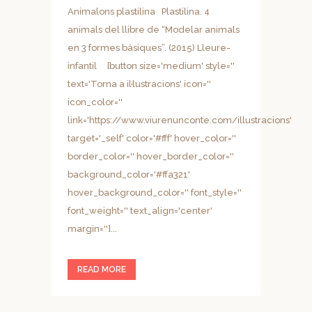
Animalons plastilina Plastilina. 4
animals del llibre de “Modelar animals
en 3 formes bàsiques”. (2015) Lleure-
infantil [button size='medium' style=''
text='Torna a il·lustracions' icon=''
icon_color=''
link='https://www.viurenunconte.com/illustracions'
target='_self' color='#fff' hover_color=''
border_color='' hover_border_color=''
background_color='#ffa321'
hover_background_color='' font_style=''
font_weight='' text_align='center'
margin='']...
READ MORE