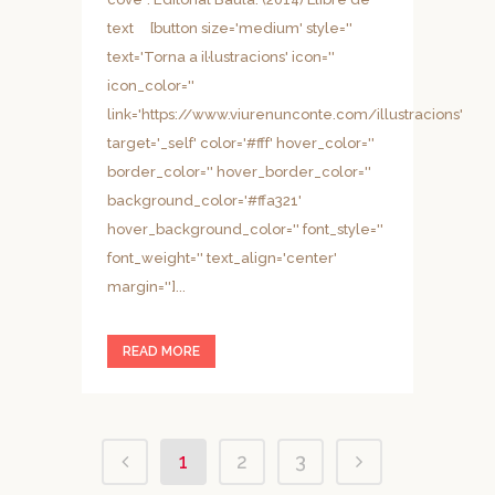
text [button size='medium' style=''
text='Torna a il·lustracions' icon=''
icon_color=''
link='https://www.viurenunconte.com/illustracions'
target='_self' color='#fff' hover_color=''
border_color='' hover_border_color=''
background_color='#ffa321'
hover_background_color='' font_style=''
font_weight='' text_align='center'
margin='']...
READ MORE
1
2
3