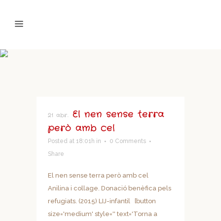
El nen sense terra
21 abr.
però amb cel
Posted at 18:01h
in
0 Comments
Share
El nen sense terra però amb cel
Anilina i collage. Donació benèfica pels
refugiats. (2015) LIJ-infantil [button
size='medium' style='' text='Torna a