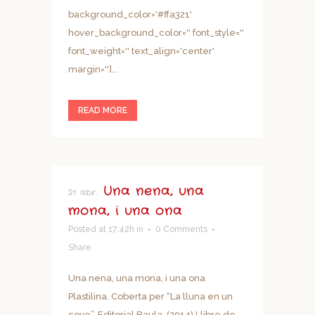
background_color='#ffa321'
hover_background_color='' font_style=''
font_weight='' text_align='center'
margin='']...
READ MORE
Una nena, una
21 abr.
mona, i una ona
Posted at 17:42h
in
0 Comments
Share
Una nena, una mona, i una ona
Plastilina. Coberta per “La lluna en un
cove”. Editorial Baula. (2014) Llibre de