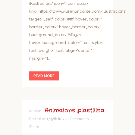
il·lustracions' icon='' icon_color=''
link='https://www.viurenunconte.com/illustracions'
target='_self' color='#fff' hover_color=''
border_color='' hover_border_color=''
background_color='#ffa321'
hover_background_color='' font_style=''
font_weight='' text_align='center'
margin='']...
READ MORE
Animalons plastilina
21 abr.
Posted at 17:58h
in
0 Comments
Share