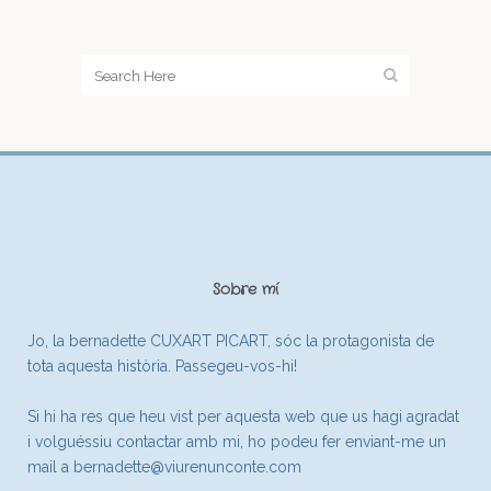
Sobre mí
Jo, la bernadette CUXART PICART, sóc la protagonista de
tota aquesta història. Passegeu-vos-hi!
Si hi ha res que heu vist per aquesta web que us hagi agradat
i volguéssiu contactar amb mi, ho podeu fer enviant-me un
mail a
bernadette@viurenunconte.com