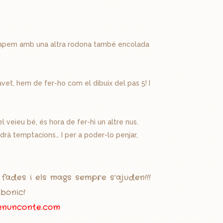
 ho tapem amb una altra rodona també encolada
vet, hem de fer-ho com el dibuix del pas 5! I
 el veieu bé, és hora de fer-hi un altre nus.
ndrà temptacions… I per a poder-lo penjar,
 fades i els mags sempre s’ajuden!!!
bonic!
enunconte.com