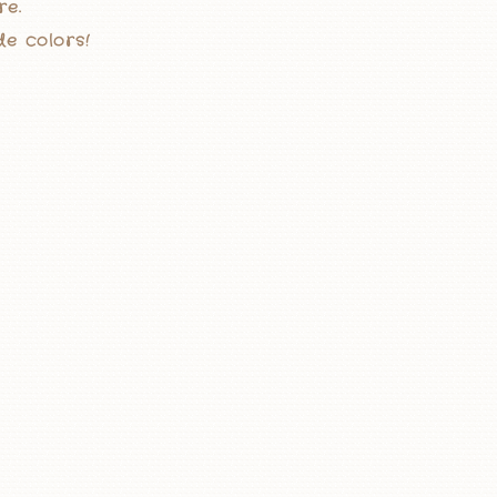
re.
de colors!