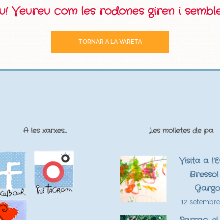
eu! Veureu com les rodones giren i sembl
TORNAR A LA VARETA
A les xarxes…
Les molletes de pa
Visita a l’
Bressol 
Gargo
12 setembre