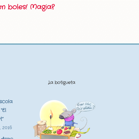
en boles! Magia?
La botigueta
Escola
“El
t”
, 2016