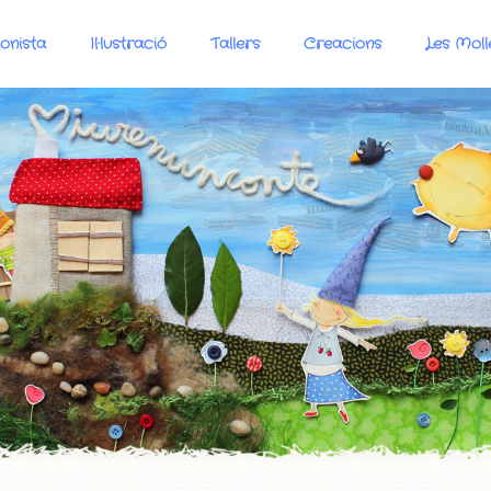
onista
Il·lustració
Tallers
Creacions
Les Moll