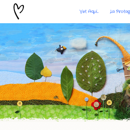
Vet Aquí…
La Protag