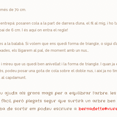
De més de 70 cm.
entrepà: posaren cola a la part de darrera d’una, el fil al mig, i
ai de 6 cm. I és aquí on entra el regle!
a la balabà. Si volem que ens quedi forma de triangle, o sigui d’a
xades, els lligarem al pal, de moment amb un nus…
al, i mireu que us quedi ben anivellat i la forma de triangle. I quan ja
s, podeu posar una gota de cola sobre el doble nus, i així ja no ti
ga al capdamunt.
 ajuda als grans mags per a equilibrar l’arbre. les
 fàcil, però plegats segur que surtirà un arbre ben 
aba de sortir em podeu escriure a
bernadette@viur