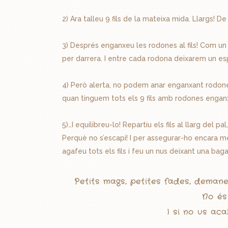
2) Ara talleu 9 fils de la mateixa mida. Llargs! 
3) Després enganxeu les rodones al fils! Com un 
per darrera. I entre cada rodona deixarem un esp
4) Però alerta, no podem anar enganxant rodones 
quan tinguem tots els 9 fils amb rodones engan
5)…I equilibreu-lo! Repartiu els fils al llarg del p
Perquè no s’escapi! I per assegurar-ho encara mé
agafeu tots els fils i feu un nus deixant una ba
Petits mags, petites fades, demaneu
No és
I si no us ac