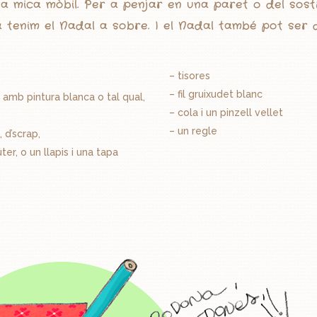
a mica mòbil. Per a penjar en una paret o del sost
 tenim el Nadal a sobre. I el Nadal també pot ser 
– tisores
– fil gruixudet blanc
amb pintura blanca o tal qual,
– cola i un pinzell vellet
– un regle
 d’scrap,
r, o un llapis i una tapa